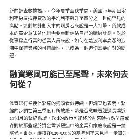
新的調查數據揭示，今年夏季至秋季間，美國30年期固定
利率房屋抵押貸款的平均利率飆升至四分之一世紀罕見的
高點。這對於計劃入市的購房者來說是一大打擊，貸款成
本的高企意味著他們需要重新評估自己的購房計劃。對於
從事房產行業的從業人員來說，如何在這波利率高漲的浪
潮中保持業務的可持續性，已成為一個迫切需要面對的問
題。
融資寒風可能已至尾聲，未來何去
何從？
儘管銀行業授信緊縮的勢頭看似持續，但調查也表明，緊
縮的步調在第三季度有所放緩。這是否意味著經過長達近
20個月的緊縮循環，Fed的政策可能終於迎來轉折點？這或
许對於那些處於資金需求窘迫中的企業和家庭來說是一絲
曙光。畢竟，維持在5.25-5.50%的基準利率未見進一步攀升