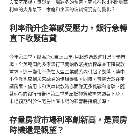
與家庭來說，無疑是一場寒冬的預告。究竟在Fed不斷調高
利率的大背景下，家庭和企業的信貸情況有何變化？
利率飛升企業感受壓力，銀行急轉
直下收緊信貸
今年第三季，隨著Fed自2022年3月起透過激進升息干預市
場，全美範圍內多家銀行已開始收緊授信標準並下降貸款
需求。這一變化不僅在大型企業體系內引起了動蕩，連中
小企業也感到未來融資的步履維艱。同時，普羅大眾在申
請房屋、信用卡和汽車貸款時亦面臨更多挑戰和考驗。隨
著60%的銀行報告稱第三季房屋抵押貸款需求顯著下滑，
市場預期對於住宅房地產市場的影響將持續加深。
存量房貸市場利率創新高，是買房
時機還是觀望？