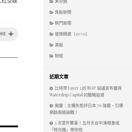
人社交媒
未分類
焦點新聞
熱門新聞
ORE
發燒精選（10/02）
美股
財經
近期文章
比特幣 Layer 2 的 MAP 協議宣布獲得
Waterdrip Capital 的戰略投資
揭露：主播失態評日本 7.6 強震，引爆
網路兩極論戰！
3 次意外驚喜！五月天台中演唱會成
「時光機」帶你飛