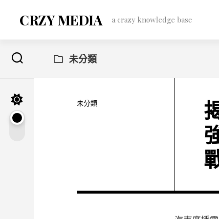
Skip
to
CRZY MEDIA
a crazy knowledge base
content
未分類
未分類