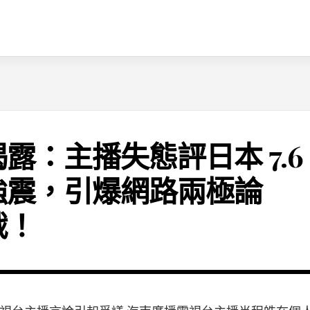
揭露：主播失態評日本 7.6
強震，引爆網路兩極論
戰！