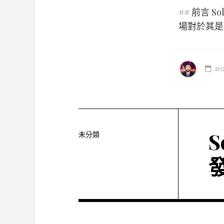
## 前言
場對於其是
20
未分類