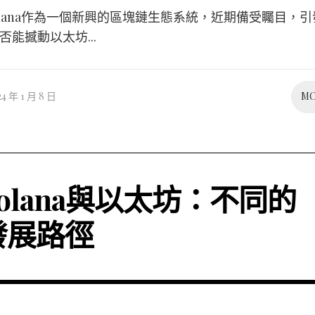
 Solana作為一個新興的區塊鏈生態系統，近期備受矚目，
否能撼動以太坊...
24 年 1 月 8 日
M
Solana與以太坊：不同的
發展路徑