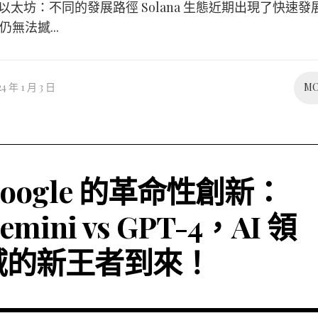
na與以太坊：不同的發展路徑 Solana 生態近期出現了快速
無法撼...
24 年 1 月 3 日
M
oogle 的革命性創新：
emini vs GPT-4，AI 領
域的新王者到來！