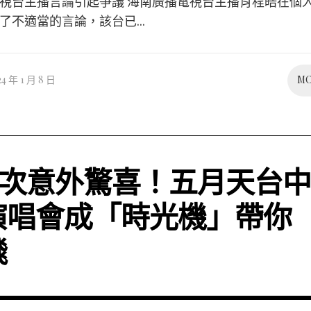
視台主播言論引起爭議 海南廣播電視台主播肖程皓在個
了不適當的言論，該台已...
24 年 1 月 8 日
M
3 次意外驚喜！五月天台中
演唱會成「時光機」帶你
飛