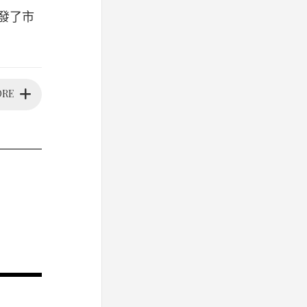
引發了市
ORE