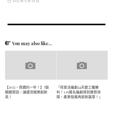
2023 年 9 月 19 日
You may also like...
【2023，奇蹟的一年！】7個
「荷里活編劇24天罷工獲勝
關鍵原因，讓捷流閥業創新
利！1.15萬名編劇得到實質保
高！
障，產業發展再掀新篇章！」