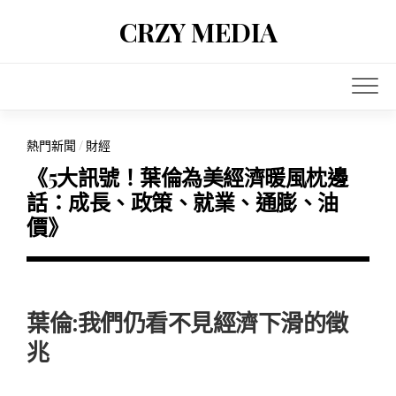
Skip
CRZY MEDIA
to
content
熱門新聞
/
財經
《5大訊號！葉倫為美經濟暖風枕邊
話：成長、政策、就業、通膨、油
價》
葉倫:我們仍看不見經濟下滑的徵
兆