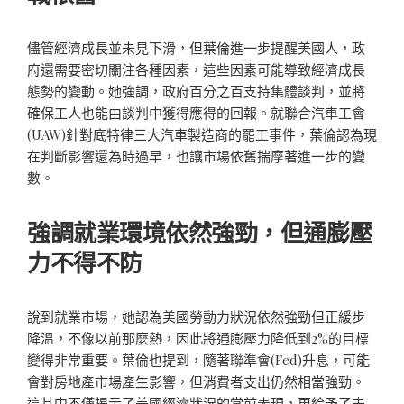
儘管經濟成長並未見下滑，但葉倫進一步提醒美國人，政
府還需要密切關注各種因素，這些因素可能導致經濟成長
態勢的變動。她強調，政府百分之百支持集體談判，並將
確保工人也能由談判中獲得應得的回報。就聯合汽車工會
(UAW)針對底特律三大汽車製造商的罷工事件，葉倫認為現
在判斷影響還為時過早，也讓市場依舊揣摩著進一步的變
數。
強調就業環境依然強勁，但通膨壓
力不得不防
說到就業市場，她認為美國勞動力狀況依然強勁但正緩步
降溫，不像以前那麼熱，因此將通膨壓力降低到2%的目標
變得非常重要。葉倫也提到，隨著聯準會(Fed)升息，可能
會對房地產市場產生影響，但消費者支出仍然相當強勁。
這其中不僅揭示了美國經濟狀況的當前表現，更給予了未