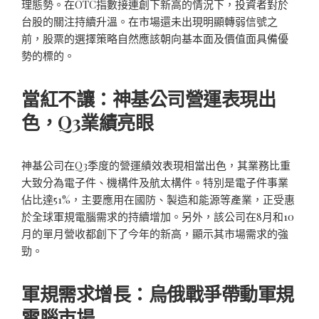
理態勢。在OTC指數接連創下新高的情況下，投資者對於
台股的關注持續升溫。在市場還未出現明顯轉弱信號之
前，股票的選擇策略自然應該朝向基本面及價值面具備優
勢的標的。
當紅不讓：神基公司營運表現出
色，Q3業績亮眼
神基公司在Q3季度的營運績效表現相當出色，其業務比重
大致分為電子件、機構件及航太構件。特別是電子件事業
佔比達51%，主要應用在國防、製造和能源等產業，正受惠
於全球軍規電腦需求的持續增加。另外，該公司在8月和10
月的單月營收都創下了今年的新高，顯示其市場需求的強
勁。
軍規需求增長：烏俄戰爭帶動軍規
電腦市場