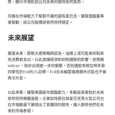
票，顯示市場對該公司未來的期待依然高昂。
同樣在市場壓力下堅韌不摧的還有星巴克，儘管面臨董事
會變動，該公司股價卻依然保持穩定。
未來展望
展望未來，摩根大通策略師認為，油價上漲可能會抑制其
他消費者支出，以此放緩經濟和抑制通膨的影響。他預期
unless ，除非出現進一步的衝擊，否則通膨率將在明年第
四季低於Fed的2%目標，Fed在本輪緊縮周期內可能也不會
再次升息。
以此來看，儘管美國股市面臨壓力，多數投資者對於未來
依然保持樂觀姿態。企業如特斯拉與星巴克等大型公司也
在市場動盪下展現出了其獨特的韌性，讓人期待他們在未
來的市場表現。