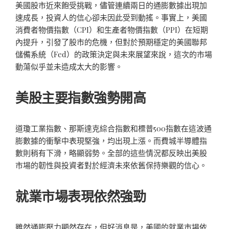
美國股市近來飽受挑戰，儘管連續兩日的通膨數據出現加
速成長，投資人的信心卻未因此受到動搖。事實上，美國
消費者物價指數（CPI）和生產者物價指數（PPI）在短期
內提升，引發了股市的危機，但對於預期穩定的美國聯邦
儲備系統（Fed）的政策決定與未來展望來說，這次的市場
動蕩似乎並未造成太大的影響。
美股主要指數強勢開高
道瓊工業指數、那斯達克綜合指數和標普500指數在這波通
膨數據的衝擊中表現堅強，均出現上漲。而費城半導體指
數則稍有下滑，略顯弱勢。全部的這些情況都反映出美股
市場的韌性與投資者對於經濟未來依舊保持樂觀的信心。
就業市場表現依然強勁
雖然通膨壓力顯然存在，但好消息是，美國的就業市場依