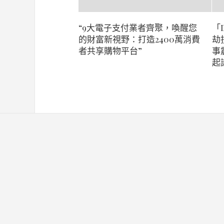
“9大電子支付業者齊聚，喚醒您
「D
的財富新視野：打造2400萬消費
劫
者共享購物平台”
事
起