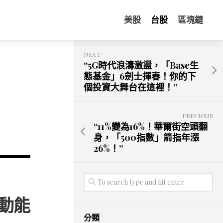
美股
台股
區塊鏈
NEXT
“5G時代浪濤激盪，「Base生
態基金」6劍士揮春！你的下
個投資大舞台在這裡！”
PREVIOUS
“11%變為16%！華爾街空頭翻
身，「500指數」箭指年漲
26%！”
動能
分類