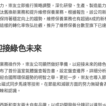
力，崇友立即進行策略調整，深化研發、生產、製造能
汰舊換新業務和提升維修保養業務。根據報告，該公司
保持著穩定向上的趨勢，維修保養業務也有超過8成的新
這樣的轉化率恢弘壯觀，推升了維修保養台數至旗下已達41
迎接綠色未來
業務操作外，崇友公司顯然做好準備，以迎接未來的綠
布了首份溫室氣體盤查報告書，設定盤查邊界，詳細分
迎合國際環保趨勢的明智之舉。更近一步，崇友也導入
永磁式同步馬達等技術，在節能和減碳方面的努力無疑會
睞和認識。
西斯和崇友兩大自有品牌，以成功開發每分鐘可以達到36