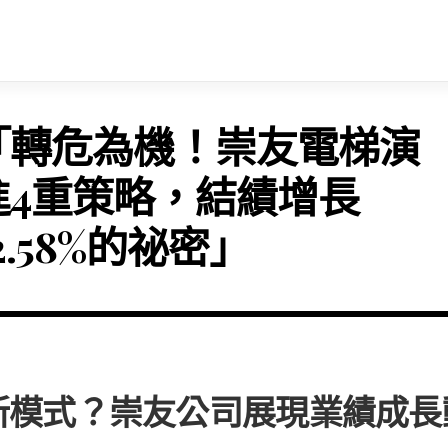
「轉危為機！崇友電梯演
進4重策略，結績增長
2.58%的祕密」
新模式？崇友公司展現業績成長