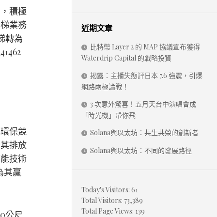
力，積極
新梯業務
近期文章
梯轉為
比特幣 Layer 2 的 MAP 協議宣布獲得
462
Waterdrip Capital 的戰略投資
揭露：主播失態評日本 7.6 強震，引爆
網路兩極論戰！
3 次意外驚喜！五月天台中演唱會成
「時光機」帶你飛
色環保競
Solana與以太坊：共生共榮的創新者
析其排放
Solana與以太坊：不同的發展路徑
節能技術
為其贏
Today's Visitors:
61
Total Visitors:
73,389
Total Page Views:
139
0公尺