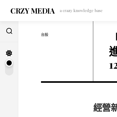
Skip
to
CRZY MEDIA
a crazy knowledge base
content
台股
1
經營