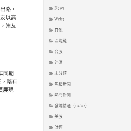
News
新出路，
崇友以高
Web3
力，崇友
其他
區塊鏈
台股
外匯
年同期
未分類
元，略有
焦點新聞
成績展現
熱門新聞
發燒精選（10/02）
美股
財經