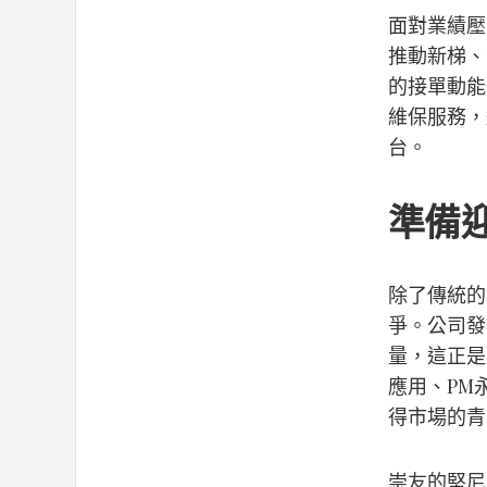
面對業績壓
推動新梯、
的接單動能
維保服務，
台。
準備
除了傳統的
爭。公司發
量，這正是
應用、PM
得市場的青
崇友的堅尼