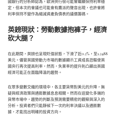
國銀行的分析師認為，歐洲央行很可能會繼續保持利率穩
定，但本次的會議也可能會有鷹派的聲音出現，也許會將
利率保持不變作為縮減資產負債表的議價籌碼。
英鎊現狀：勞動數據抱褲子，經濟
砍大腿？
在此期間，英鎊也呈現貶值狀態，下滑了近0.2%，至1.2488
美元。儘管英國勞動力市場的數據顯示工資成長恐驅使英
國央行再次提高利率，然而，失業率的提升則凸顯出英國
經濟可能正在面臨降溫的趨勢。
在眾多變數交織的環境中，各主要貨幣對美元的升降，無
疑與經濟政策與通膨數據息息相關。然而在這變化多端的
貨幣市場中，趨勢的判斷及預測需要精密的觀察與深入的
分析。投資者們只能靜候下一次的利率決議以及通膨數
據，才能找出明確的投資方向。