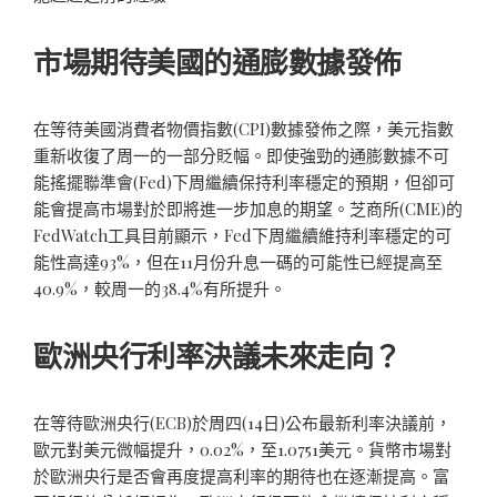
市場期待美國的通膨數據發佈
在等待美國消費者物價指數(CPI)數據發佈之際，美元指數
重新收復了周一的一部分貶幅。即使強勁的通膨數據不可
能搖擺聯準會(Fed)下周繼續保持利率穩定的預期，但卻可
能會提高市場對於即將進一步加息的期望。芝商所(CME)的
FedWatch工具目前顯示，Fed下周繼續維持利率穩定的可
能性高達93%，但在11月份升息一碼的可能性已經提高至
40.9%，較周一的38.4%有所提升。
歐洲央行利率決議未來走向？
在等待歐洲央行(ECB)於周四(14日)公布最新利率決議前，
歐元對美元微幅提升，0.02%，至1.0751美元。貨幣市場對
於歐洲央行是否會再度提高利率的期待也在逐漸提高。富