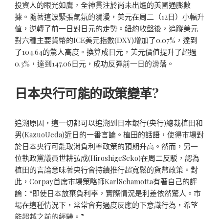
投資人的眼光如鷹，全神貫注於尚未出爐的美國通膨數
據。隨著這波緊張氣氛的瀰漫，美元在周二（12日）小幅升
值，逆轉了前一日對日元的走勢。紐約收盤後，追蹤美元
對六種主要貨幣的ICE美元指數(DXY)增加了0.07%，達到
了104.64的驚人高度。換算成日元，美元價值提升了超過
0.3%，達到147.06日元，成功反彈前一日的滑落。
日本央行可能的政策變革?
追溯原因，這一切都可以追溯到日本銀行(央行)總裁植田和
男(KazuoUeda)近日的一番言論。植田的話語，使得市場對
於日本央行可能取消負利率政策的預期升高。然而，另一
位執政黨議員世耕弘成(HiroshigeSeko)在周二反駁，認為
植田的言論意味著央行會持續推行超寬鬆的貨幣政策。對
此，Corpay首席市場策略師KarlSchamotta有著自己的評
論：“即使日本放棄負利率，實際情況是利差依然驚人。市
場在這種情況下，常常會有過度反應的下意識行為，希望
能超越之前的經驗。”