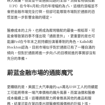
映入眼簾，但是並不是通膨問題的全部。消費者物價指數
（CPI）在今年6月和7月的年增幅約為3%，這樣的漲幅並不
會把金融市場完全打倒，但卻可能導致市場對於通膨的恐
慌並進一步影響金融的穩定。
醫療成本的上升，也將成為壓垮駱駝的最後一根稻草，可
能會導致第四季不僅出現「通膨意外」，更重要的是也可
能讓Fed在今年末之前持續扮演著牽制的角色。Kalish和
Stockton認為，目前市場似乎對於通膨已有了一種自滿的
傾向，但對於通膨將進一步向2%的目標前進的事實卻沒有
充分的準備。
蔚蓝金融市場的通膨魔咒
更糟糕的是，美國三大汽車廠的14.6萬名UAW工人的持續罷
工可能將帶來一場汽車價格的飆升風暴。而當油價和醫療
成本繼續上漲，這種通膨壓力將會推高其他的產品和服
務，結果可能在第四季出現醫療照護價格的巨幅上漲。