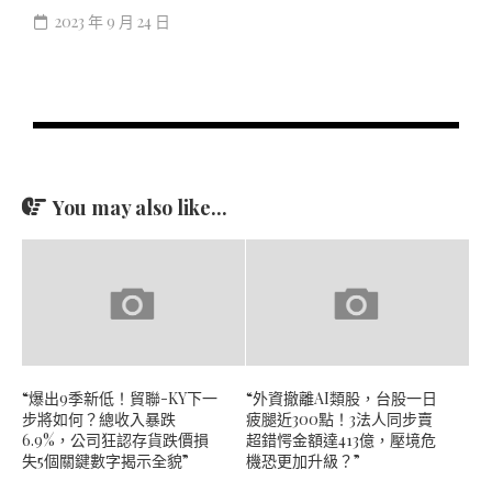
2023 年 9 月 24 日
You may also like...
“爆出9季新低！貿聯-KY下一
“外資撤離AI類股，台股一日
步將如何？總收入暴跌
疲腿近300點！3法人同步賣
6.9%，公司狂認存貨跌價損
超錯愕金額達413億，壓境危
失5個關鍵數字揭示全貌”
機恐更加升級？”