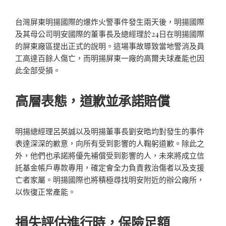
台灣屏東明揚國際的爆炸火警事件發生兩天後，明揚國際
及其母公司明安國際的董事長及總經理於24日在明揚國際
的屏東廠區提出正式的說明。這場事故導致當地警消及員
工高達百餘人傷亡，而明揚屏東一廠的高爾夫球產能也因
此全部受損。
高層表態，道歉並承諾賠償
明揚總經理呂英誠以及明揚董事長劉安晧均對發生的事件
表達深深的歉意，向所有受到影響的人鞠躬道歉。除此之
外，他們也承諾將優先補償受到影響的人，未來將成立信
託基金帳戶專款專用，確定會全力負責救治傷者以及支援
亡者家屬。明揚國際也將積極尋找明安附近的辦公廠所，
以恢復正常產能。
損失評估進行時，保險足額