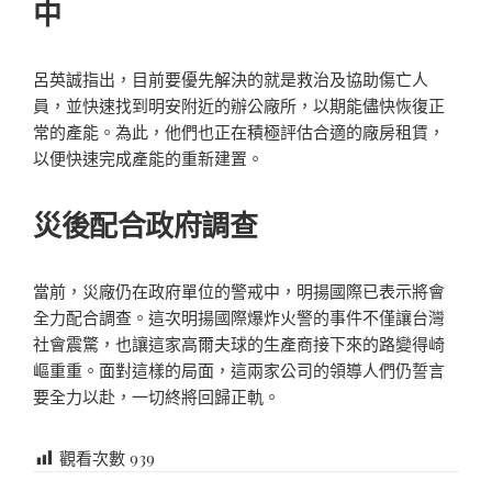
中
呂英誠指出，目前要優先解決的就是救治及協助傷亡人
員，並快速找到明安附近的辦公廠所，以期能儘快恢復正
常的產能。為此，他們也正在積極評估合適的廠房租賃，
以便快速完成產能的重新建置。
災後配合政府調查
當前，災廠仍在政府單位的警戒中，明揚國際已表示將會
全力配合調查。這次明揚國際爆炸火警的事件不僅讓台灣
社會震驚，也讓這家高爾夫球的生產商接下來的路變得崎
嶇重重。面對這樣的局面，這兩家公司的領導人們仍誓言
要全力以赴，一切終將回歸正軌。
觀看次數
939