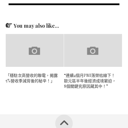
You may also like...
「穩駐次高營收的聯電，揭露
“連續4個月PMI落榮枯線下！
5%營收季減背後的秘辛！」
歐元區半年後經濟成境窘迫，
8個關鍵究原因藏其中！”