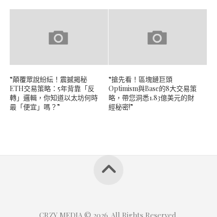
“顛覆眾說紛紜！震撼揭秘
“搶先看！區塊鏈巨頭
ETH交易策略：5年背靠「反
Optimism與Base的8大交易策
轉」邏輯，你知道以太坊何時
略，帶您洞悉1.83億美元的財
最「便宜」嗎？”
經秘密!”
CRZY MEDIA © 2026. All Rights Reserved.