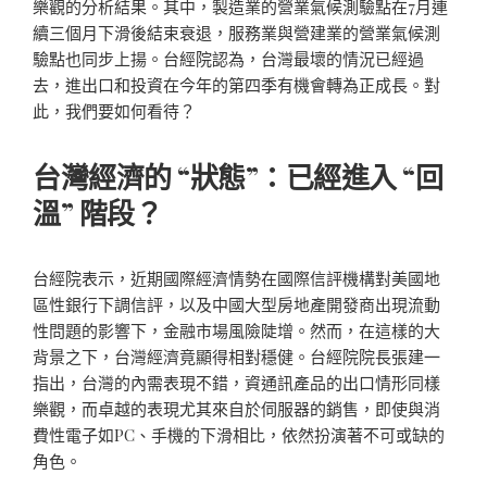
樂觀的分析結果。其中，製造業的營業氣候測驗點在7月連
續三個月下滑後結束衰退，服務業與營建業的營業氣候測
驗點也同步上揚。台經院認為，台灣最壞的情況已經過
去，進出口和投資在今年的第四季有機會轉為正成長。對
此，我們要如何看待？
台灣經濟的 “狀態”：已經進入 “回
溫” 階段？
台經院表示，近期國際經濟情勢在國際信評機構對美國地
區性銀行下調信評，以及中國大型房地產開發商出現流動
性問題的影響下，金融市場風險陡增。然而，在這樣的大
背景之下，台灣經濟竟顯得相對穩健。台經院院長張建一
指出，台灣的內需表現不錯，資通訊產品的出口情形同樣
樂觀，而卓越的表現尤其來自於伺服器的銷售，即使與消
費性電子如PC、手機的下滑相比，依然扮演著不可或缺的
角色。