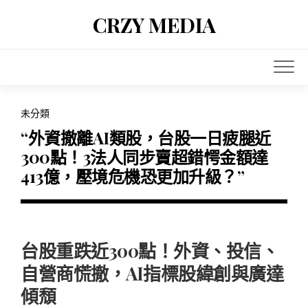
Skip
CRZY MEDIA
to
content
未分類
“外資撤離AI類股，台股一日疲腿近
300點！3法人同步賣超錯愕金額達
413億，壓境危機恐更加升級？”
台股重跌近300點！外資、投信、
自營商慌撤，AI指標股緯創與廣達
傾頹