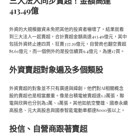
三大法人同步賣超！金額高達
413.49億
外資的大規模撤資未免把其他的投資者嚇壞了，結果就看
到三大法人一起賣超，合計賣超金額高達413.49億元，其中
包括外資終止連四買、狂賣337.29億元，自營商也翻空賣超
85.61億元，而一個例外的是投信續買9.4億元，為連17買。
外資賣超對象遍及多個類股
外資賣超的對象並不只有廣達與緯創，他們對AI相關概念
股的賣超也是相當嚴重。像是台積電被賣超達1.2萬張，聯
電與欣興也分別為2萬、1萬張。其他如航空雙雄、國泰永續
高股息、元大高股息與國泰智能電動車都達8000張以上。
投信、自營商跟著賣超