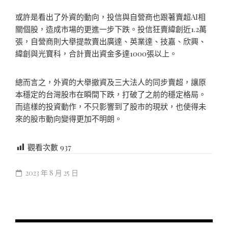
或許是看出了外資的動向，投信與自營商也跟著賣超AI相
關個股，造成市場的更進一步下跌。投信狂賣緯創近1.2萬
張，自營商則大舉提款賣出廣達、英業達、技嘉、欣興、
緯創與光寶科，合計賣出資金多達1000張以上。
總而言之，外資的大舉撤資及三大法人的同步賣超，讓原
本穩定的台灣股市在瞬間下跌，打破了之前的穩定格局。
而這樣的投資動作，不只影響到了股市的現狀，也使得未
來的股市動向變得更加不明朗。
觀看次數
937
2023 年 8 月 25 日