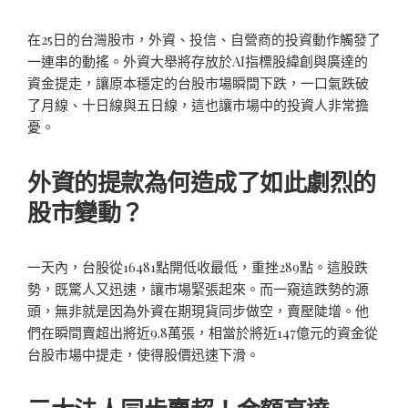
在25日的台灣股市，外資、投信、自營商的投資動作觸發了
一連串的動搖。外資大舉將存放於AI指標股緯創與廣達的
資金提走，讓原本穩定的台股市場瞬間下跌，一口氣跌破
了月線、十日線與五日線，這也讓市場中的投資人非常擔
憂。
外資的提款為何造成了如此劇烈的
股市變動？
一天內，台股從16481點開低收最低，重挫289點。這股跌
勢，既驚人又迅速，讓市場緊張起來。而一窺這跌勢的源
頭，無非就是因為外資在期現貨同步做空，賣壓陡增。他
們在瞬間賣超出將近9.8萬張，相當於將近147億元的資金從
台股市場中提走，使得股價迅速下滑。