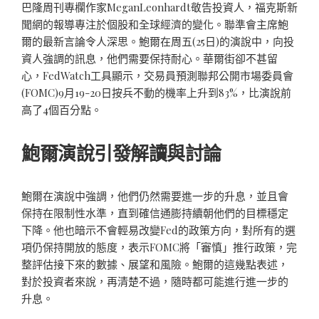
巴隆周刊專欄作家MeganLeonhardt敬告投資人，福克斯新
聞網的報導專注於個股和全球經濟的變化。聯準會主席鮑
爾的最新言論令人深思。鮑爾在周五(25日)的演說中，向投
資人強調的訊息，他們需要保持耐心。華爾街卻不甚留
心，FedWatch工具顯示，交易員預測聯邦公開市場委員會
(FOMC)9月19-20日按兵不動的機率上升到83%，比演說前
高了4個百分點。
鮑爾演說引發解讀與討論
鮑爾在演說中強調，他們仍然需要進一步的升息，並且會
保持在限制性水準，直到確信通膨持續朝他們的目標穩定
下降。他也暗示不會輕易改變Fed的政策方向，對所有的選
項仍保持開放的態度，表示FOMC將「審慎」推行政策，完
整評估接下來的數據、展望和風險。鮑爾的這幾點表述，
對於投資者來說，再清楚不過，隨時都可能進行進一步的
升息。