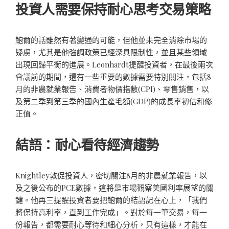
投資人需要保持耐心思考交易策略
鮑爾的話雖然有著變通的可能，但他並未完全消除市場的
疑慮，尤其是他強調政策已經深具限制性，並且某些領域
出現回歸平衡的進展。Leonhardt提醒投資者，在最後兩次
會議前的期間，還有一些重要的數據需要特別關注，包括8
月的非農就業報告、消費者物價指數(CPI)、零售銷售，以
及第二季到第三季的國內生產毛額(GDP)的成長率初估和修
正值。
結語：耐心看待經濟趨勢
Knightley敦促投資人，密切關注8月的非農就業報告，以
及之後公布的PCE數據，這將是市場觀察美國利率展望的關
鍵。他再三提醒投資者要把鮑爾的結語記在心上，「我們
將保持高利率，直到工作完成」。對於每一筆交易，每一
份報告，都需要耐心等待和細心分析，只有這樣，才能在