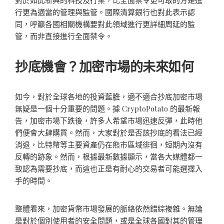
對於如此新興的科技及行業，比全面禁令更可取的方是進
行更為適當的管理與監管。國際清算銀行也對此表示認
同，呼籲各國相關機構要對此領域進行更詳細周延的監
管，而非直接進行全面禁令。
抄底機會？加密市場的未來如何
如今，對於全球各地的投資藍膽，適不適合抄底加密市場
無疑是一個十分重要的問題。據 CryptoPotato 的最新報
告，加密市場下跌後，許多人希望市場迅速反彈，此時他
們便會大肆購買。然而，大家對於是否該抄底的看法已經
消退，比特幣等主要資產仍在熊市區域徘徊，短期內沒有
反轉的跡象。然而，根據最新數據顯示，當各大媒體都一
致認為需要抄底，而這也正是有耐心的交易者可能選擇入
手的時間。
整體看來，加密貨幣市場發展的脈絡依然錯綜複雜。無論
是對於個別使用者的安全問題，或是全球各國對其的管理