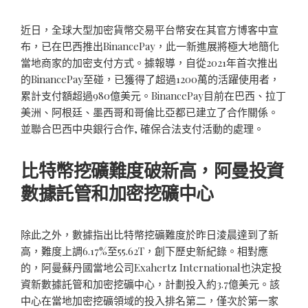
近日，全球大型加密貨幣交易平台幣安在其官方博客中宣
布，已在巴西推出BinancePay，此一新進展將極大地簡化
當地商家的加密支付方式。據報導，自從2021年首次推出
的BinancePay至碰，已獲得了超過1200萬的活躍使用者，
累計支付額超過980億美元。BinancePay目前在巴西、拉丁
美洲、阿根廷、墨西哥和哥倫比亞都已建立了合作關係。
並聯合巴西中央銀行合作, 確保合法支付活動的處理。
比特幣挖礦難度破新高，阿曼投資
數據託管和加密挖礦中心
除此之外，數據指出比特幣挖礦難度於昨日淩晨達到了新
高，難度上調6.17%至55.62T，創下歷史新紀錄。相對應
的，阿曼蘇丹國當地公司Exahertz International也決定投
資新數據託管和加密挖礦中心，計劃投入約3.7億美元。該
中心在當地加密挖礦領域的投入排名第二，僅次於第一家