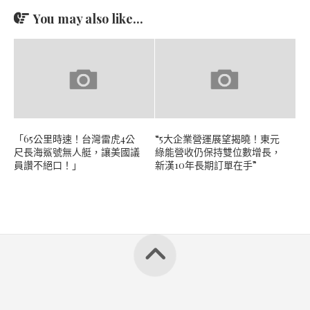
You may also like...
「65公里時速！台灣雷虎4公
“5大企業營運展望揭曉！東元
尺長海鯊號無人艇，讓美國議
綠能營收仍保持雙位數增長，
員讚不絕口！」
新漢10年長期訂單在手”