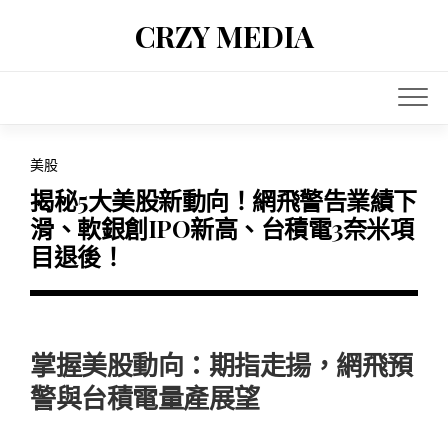
Skip
CRZY MEDIA
to
content
美股
揭秘5大美股新動向！網飛警告業績下
滑、軟銀創IPO新高、台積電3奈米項
目退後！
掌握美股動向：期指走揚，網飛預
警與台積電量產展望