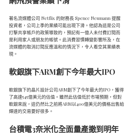
網飛預警業績下滑
著名流媒體公司 Netflix 的財務長 Spence Neumann 提醒
投資者，公司上季的業績可能出現下滑。他認為這是公司
打擊共享帳戶的政策導致的，預記有一億人未付費訂閱而
是利用家人或朋友的帳號。此消費習慣轉變影響所及，在
流媒體的取消訂閱反應溫和的情況下，令人看空其業績表
現。
軟銀旗下ARM創下今年最大IPO
軟銀旗下的晶片設計公司ARM創下了今年最大的IPO，獲得
了高達545億美元的估值。雖然此估值低於市場預期，但對
軟銀來說，這仍然比之前將ARM以400億美元的價格出售給
輝達的交易要好很多。
台積電3奈米化全面量產撤到明年