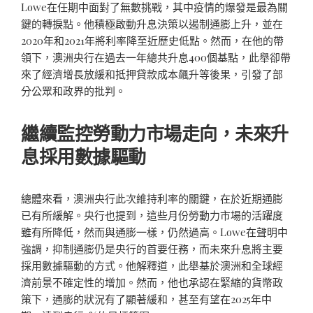
Lowe在任期中面對了無數挑戰，其中疫情的爆發是最為關
鍵的轉捩點。他積極啟動升息決策以遏制通膨上升，並在
2020年和2021年將利率降至近歷史低點。然而，在他的帶
領下，澳洲央行在過去一年總共升息400個基點，此舉卻帶
來了經濟增長放緩和抵押貸款成本飆升等後果，引發了部
分公眾和政界的批判。
繼續監控勞動力市場走向，未來升
息採用數據驅動
總體來看，澳洲央行此次維持利率的關鍵，在於近期通膨
已有所緩解。央行也提到，這些月份勞動力市場的活躍度
雖有所降低，然而與通膨一樣，仍然過高。Lowe在聲明中
強調，抑制通膨仍是央行的首要任務，而未來升息將主要
採用數據驅動的方式。他解釋道，此舉基於澳洲和全球經
濟前景不確定性的增加。然而，他也承認在緊縮的貨幣政
策下，通膨的狀況有了顯著緩和，甚至有望在2025年中