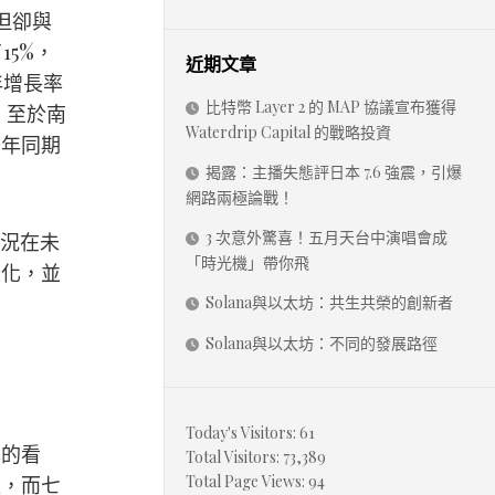
但卻與
15%，
近期文章
年增長率
比特幣 Layer 2 的 MAP 協議宣布獲得
。至於南
Waterdrip Capital 的戰略投資
去年同期
揭露：主播失態評日本 7.6 強震，引爆
網路兩極論戰！
3 次意外驚喜！五月天台中演唱會成
情況在未
「時光機」帶你飛
變化，並
Solana與以太坊：共生共榮的創新者
Solana與以太坊：不同的發展路徑
Today's Visitors:
61
己的看
Total Visitors:
73,389
Total Page Views:
94
斂，而七