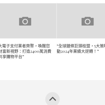
9大電子支付業者齊聚，喚醒您
“全球鏈條巨頭桂盟，5大策
財富新視野：打造2400萬消費
動2024年業績大逆轉！”
共享購物平台”