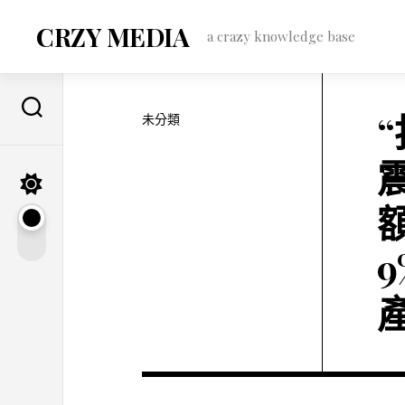
Skip
to
CRZY MEDIA
a crazy knowledge base
content
未分類