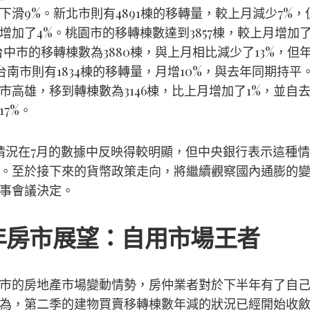
下滑9%。新北市則有4891棟的移轉量，較上月減少7%，
增加了4%。桃園市的移轉棟數達到3857棟，較上月增加了
台中市的移轉棟數為3880棟，與上月相比減少了13%，但
。台南市則有1834棟的移轉量，月增10%，與去年同期持平
市高雄，移到轉棟數為3146棟，比上月增加了1%，並自
17%。
情況在7月的數據中反映得較明顯，但中央銀行表示這種
。至於接下來的貨幣政策走向，將繼續觀察國內通膨的
事會議決定。
年房市展望：自用市場王者
市的房地產市場變動情勢，房仲業者對於下半年有了自
為，第二季的建物買賣移轉棟數年減的狀況已經開始收