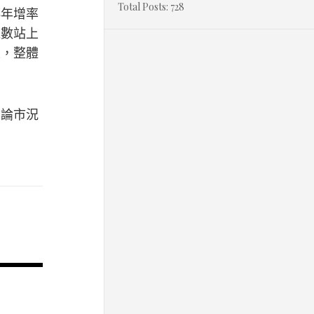
Total Posts:
728
轉年增率
棟數站上
定，整體
不論市況