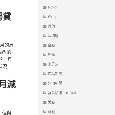
News
房貸
Web3
其他
區塊鏈
7月的房
台股
2%的
外匯
於上月
未分類
狀況。
焦點新聞
月減
熱門新聞
發燒精選（10/02）
美股
財經
，但與