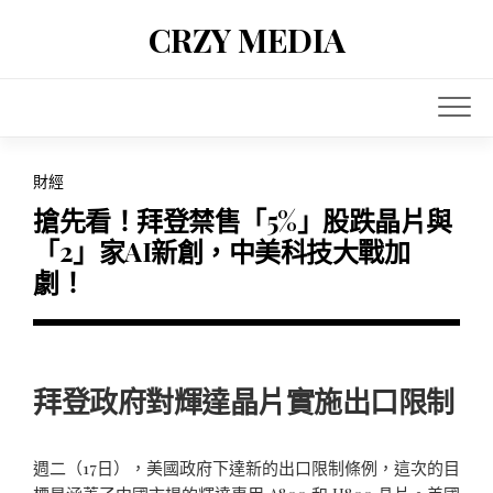
Skip
CRZY MEDIA
to
content
財經
搶先看！拜登禁售「5%」股跌晶片與
「2」家AI新創，中美科技大戰加
劇！
拜登政府對輝達晶片實施出口限制
週二（17日），美國政府下達新的出口限制條例，這次的目