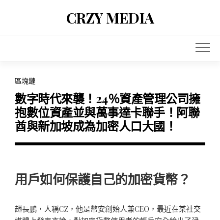
Skip
CRZY MEDIA
to
content
區塊鏈
數字時代來襲！24％資產管理公司擁
抱數位資產並與萬事達卡聯手！阿聯
酋與新加坡成為加密人口大國！
用戶如何保護自己的加密貨幣？
趙長鵬，人稱CZ，他是幣安創始人兼CEO，最近在某社交