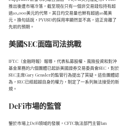
推出後遭市場冷落，截至現在只有一個非交易錢包持有超
過10,000美元的代幣，其日均交易量也鮮有超過10萬美
元。換句話說，PYUSD的採用率顯然並不高，這正背離了
先前的預期。
美國SEC面臨司法挑戰
IFT.C（金融時報）報導，代表私募股權、風險投資和對沖
基金業務的六個團體已起訴美國證券交易委員會SEC，對於
SEC主席Gary Gensler的監管行為提出了質疑。這些團體認
為，SEC已經超越自身的權力，制定了一系列無法接受的新
規。
DeFi市場的監管
鑒於市場上DeFi領域的發展，CFTC執法部門主管Ian