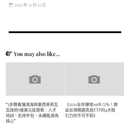
2023 年 11 月 12 日
You may also like...
“3步驟看懂鴻海與墨西哥奇瓦
《2021全年爆增1958.72％！群
瓦政府5億美元投資案：人才
益台灣精選高息ETF的4大吸
培訓、近岸外包、永續能源為
引力你不可不知》
核心”