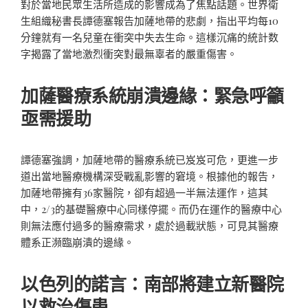
對於當地民眾生活所造成的影響成為了焦點話題。世界衛
生組織秘書長譚德塞報告加薩地帶的悲劇，指出平均每10
分鐘就有一名兒童在衝突中失去生命。這樣沉痛的統計数
字揭露了當地激烈衝突對最無辜者的嚴重傷害。
加薩醫療系統崩潰邊緣：緊急呼籲
亟需援助
譚德塞強調，加薩地帶的醫療系統已岌岌可危，更進一步
道出當地醫療機構深受戰亂影響的窘境。根據他的報告，
加薩地帶擁有36家醫院，卻有超過一半無法運作，這其
中，2/3的基礎醫療中心同樣停擺。而仍在運作的醫療中心
則無法應付過多的醫療需求，處於過載狀態，可見其醫療
體系正瀕臨崩潰的邊緣。
以色列的諾言：南部將建立新醫院
以救治傷患