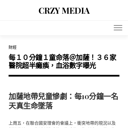
Skip
CRZY MEDIA
to
content
財經
每１０分鐘１童命落＠加薩！３６家
醫院超半癱瘓，血浴數字曝光
加薩地帶兒童慘劇：每10分鐘一名
天真生命墜落
上周五，在聯合國安理會的會議上，衝突地帶的現況以及