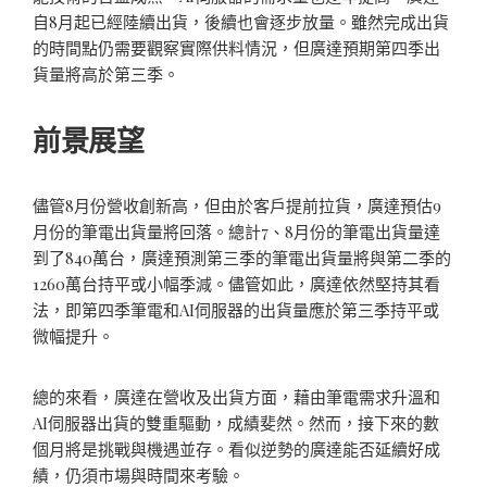
自8月起已經陸續出貨，後續也會逐步放量。雖然完成出貨
的時間點仍需要觀察實際供料情況，但廣達預期第四季出
貨量將高於第三季。
前景展望
儘管8月份營收創新高，但由於客戶提前拉貨，廣達預估9
月份的筆電出貨量將回落。總計7、8月份的筆電出貨量達
到了840萬台，廣達預測第三季的筆電出貨量將與第二季的
1260萬台持平或小幅季減。儘管如此，廣達依然堅持其看
法，即第四季筆電和AI伺服器的出貨量應於第三季持平或
微幅提升。
總的來看，廣達在營收及出貨方面，藉由筆電需求升溫和
AI伺服器出貨的雙重驅動，成績斐然。然而，接下來的數
個月將是挑戰與機遇並存。看似逆勢的廣達能否延續好成
績，仍須市場與時間來考驗。