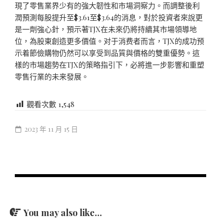
現了零售業界少有的強大韌性和市場洞察力。而調整後利
潤預測每股提升至$3.61至$3.64的消息，對於投資者來說更
是一劑強心針，預示著TJX在未來仍將持續其市場領導地
位，為股東創造更多價值。对于消费者而言，TJX的成功预
示着節儉購物仍然可以享受到品質與價格的雙重優勢。這
樣的市場趨勢在TJX的策略指引下，必將進一步影響和重塑
零售行業的未来發展。
觀看次數
1,548
2023 年 11 月 15 日
You may also like...