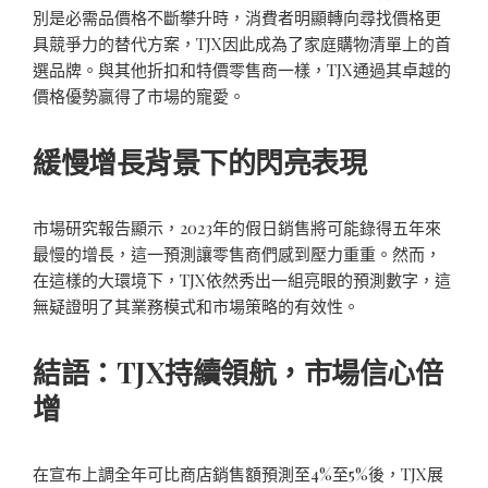
別是必需品價格不斷攀升時，消費者明顯轉向尋找價格更
具競爭力的替代方案，TJX因此成為了家庭購物清單上的首
選品牌。與其他折扣和特價零售商一樣，TJX通過其卓越的
價格優勢贏得了市場的寵愛。
緩慢增長背景下的閃亮表現
市場研究報告顯示，2023年的假日銷售將可能錄得五年來
最慢的增長，這一預測讓零售商們感到壓力重重。然而，
在這樣的大環境下，TJX依然秀出一組亮眼的預測數字，這
無疑證明了其業務模式和市場策略的有效性。
結語：TJX持續領航，市場信心倍
增
在宣布上調全年可比商店銷售額預測至4%至5%後，TJX展