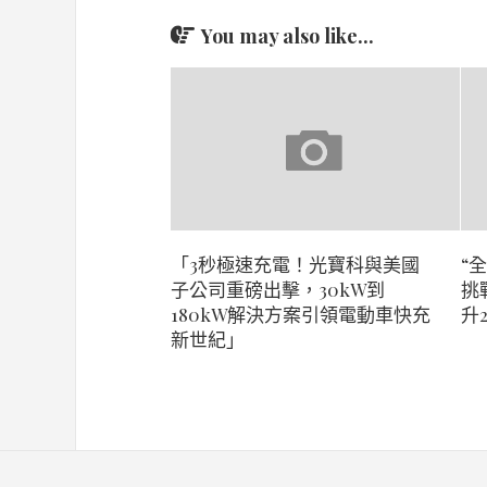
You may also like...
「3秒極速充電！光寶科與美國
“
子公司重磅出擊，30kW到
挑
180kW解決方案引領電動車快充
升
新世紀」