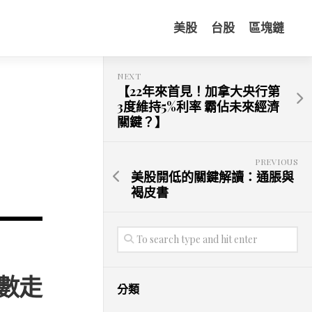
美股
台股
區塊鏈
NEXT
【22年來首見！加拿大央行第
3度維持5%利率 霸佔未來經濟
關鍵？】
PREVIOUS
美股開低的關鍵解讀：通脹與
褐皮書
數走
分類