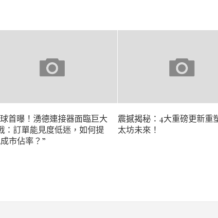
全球首曝！湧德連接器面臨巨大
震撼揭秘：4大重磅更新重
戰：訂單能見度低迷，如何提
太坊未來！
2成市佔率？”