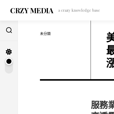
Skip
to
CRZY MEDIA
a crazy knowledge base
content
未分類
服務