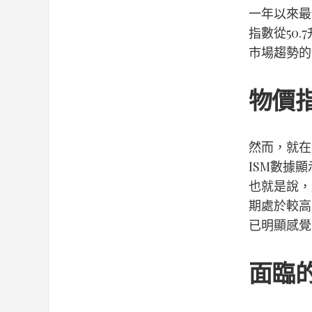
一年以來最
指數從50.
市場趨勢的
物價
然而，就在
ISM數據顯
也就是說，
期處於較高
已明顯感覺
面臨