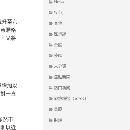
News
Web3
就升至六
其他
費意願略
區塊鏈
因，又將
台股
外匯
未分類
焦點新聞
單增加以
熱門新聞
然對一直
發燒精選（10/02）
美股
顯然市
財經
數則以近