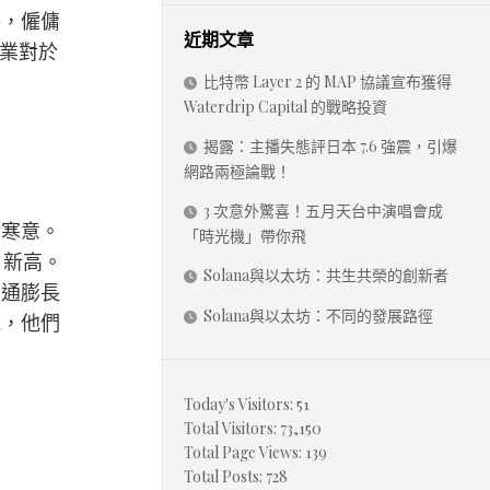
聘，僱傭
近期文章
企業對於
比特幣 Layer 2 的 MAP 協議宣布獲得
Waterdrip Capital 的戰略投資
揭露：主播失態評日本 7.6 強震，引爆
網路兩極論戰！
3 次意外驚喜！五月天台中演唱會成
股寒意。
「時光機」帶你飛
月新高。
Solana與以太坊：共生共榮的創新者
致通膨長
Solana與以太坊：不同的發展路徑
說，他們
Today's Visitors:
51
Total Visitors:
73,150
Total Page Views:
139
Total Posts:
728