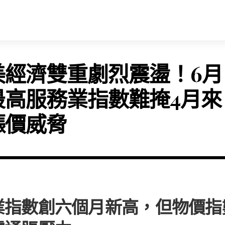
美經濟雙重劇烈震盪！6月
最高服務業指數難掩4月來
漲價威脅
業指數創六個月新高，但物價指