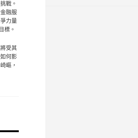
大挑戰。
，金融服
競爭力量
目標。
也將受其
將如何影
顯崎嶇，