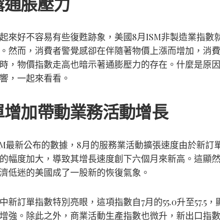
露通脹壓力
起來好不容易有些復甦跡象，美國8月ISM非製造業指數
。然而，消費者警覺感卻在伴隨著物價上漲而增加，消
時，物價指數走高也暗示著通膨壓力的存在。什麼是原
響，一起來看看。
單增加帶動業務活動增長
SM最新公布的數據，8月的服務業活動擴張速度由於新訂
的幅度加大，導致其增長速度創下六個月來新高。這顯
濟低迷的美國成了一股新的恢復氣象。
中新訂單指數特別亮眼，這項指數自7月的55.0升至57.5，
增強。除此之外，商業活動生產指數也微升，新出口指