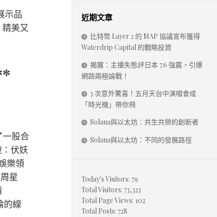
展示品
近期文章
，精美又
比特幣 Layer 2 的 MAP 協議宣布獲得
Waterdrip Capital 的戰略投資
揭露：主播失態評日本 7.6 強震，引爆
*
網路兩極論戰！
3 次意外驚喜！五月天台中演唱會成
「時光機」帶你飛
Solana與以太坊：共生共榮的創新者
了一股合
Solana與以太坊：不同的發展路徑
遊：伏妖
與娛樂領
是周星
Today's Visitors:
79
讀
Total Visitors:
73,323
Total Page Views:
102
討論的線
Total Posts:
728