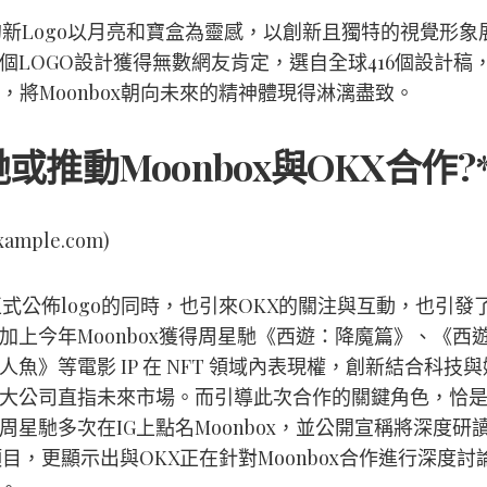
ox的新Logo以月亮和寶盒為靈感，以創新且獨特的視覺形象
個LOGO設計獲得無數網友肯定，選自全球416個設計稿
go，將Moonbox朝向未來的精神體現得淋漓盡致。
或推動Moonbox與OKX合作?*
/example.com)
ox正式公佈logo的同時，也引來OKX的關注與互動，也引發
加上今年Moonbox獲得周星馳《西遊：降魔篇》、《西
人魚》等電影 IP 在 NFT 領域內表現權，創新結合科技
大公司直指未來市場。而引導此次合作的關鍵角色，恰
周星馳多次在IG上點名Moonbox，並公開宣稱將深度研
I 項目，更顯示出與OKX正在針對Moonbox合作進行深度