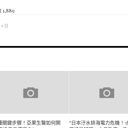
數
1,889
月 9 日
3種關鍵步驟！亞果生醫如何開
“日本汙水排海電力危機！3