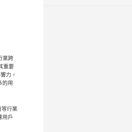
行業跨
為其重要
影響力，
多的用
育等行業
球用戶