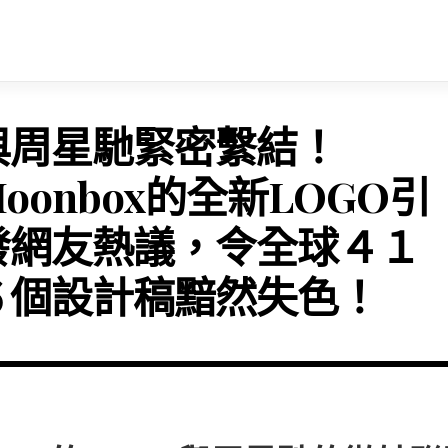
與周星馳緊密繫結！
oonbox的全新LOGO引
發網友熱議，令全球４１
６個設計稿黯然失色！