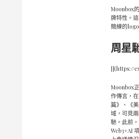
Moonb
牌特性。這
簡練的lo
周星馳
[](https:/
Moonb
作傳言，在
篇》、《美
域，可見兩
馳。此前，
Web3+A