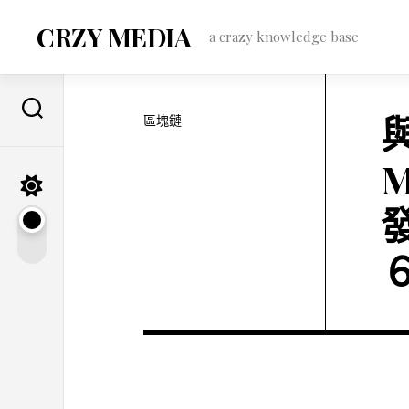
Skip
to
CRZY MEDIA
a crazy knowledge base
content
區塊鏈
M