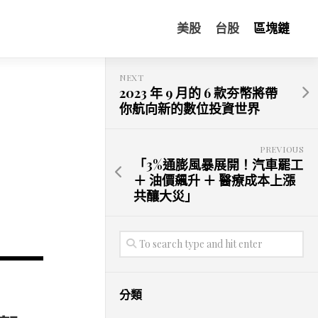
美股
台股
區塊鏈
NEXT
2023 年 9 月的 6 款夯幣將帶
你航向新的數位投資世界
PREVIOUS
「3%通膨風暴展開！汽車罷工
＋ 油價飆升 ＋ 醫療成本上漲
共釀大災」
分類