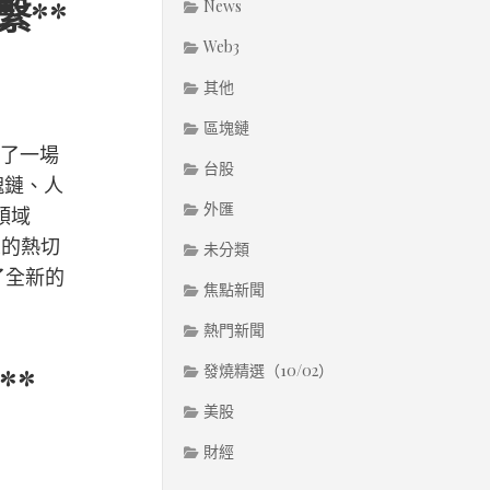
繫**
News
Web3
其他
區塊鏈
歷了一場
台股
塊鏈、人
外匯
領域
眾的熱切
未分類
了全新的
焦點新聞
熱門新聞
**
發燒精選（10/02）
美股
財經