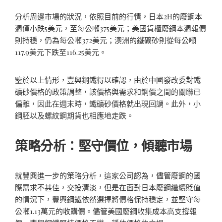
分析周邊市場的狀況，依照目前的行情，日本2H的廢鋼本
週僅小跌5美元，至每公噸375美元；美國貨櫃廢鋼本週報價
則持穩，仍為每公噸372美元；澳洲的鐵礦砂則從每公噸
117.9美元下跌至116.25美元。
鑒於以上情形，豐興鋼鐵得以確認，由於中國發改委對鐵
礦砂價格的政策調整，該價格與需求和鋼價之間的關聯已
偏離，因此在週末時，鐵礦砂價格就出現回調。此外，小
鋼胚以及螺紋鋼期貨也相應地走跌。
策略分析：堅守價位，傾聽市場
就豐興進一步的策略分析，這家公司認為，儘管廢鋼的國
際需求不甚佳，交投清淡，但是在面對日本廢鋼繼續貶值
的情況下，豐興鋼鐵依然選擇將價格保持穩定，並堅守每
公噸1.13萬元的收購價。儘管美國廢鋼收集成本高支撐報