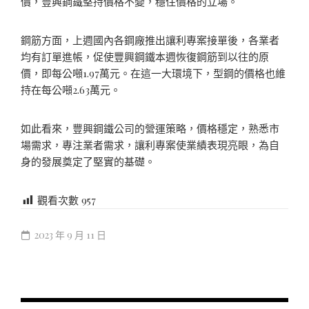
價，豐興鋼鐵堅持價格不變，穩住價格的立場。
鋼筋方面，上週國內各鋼廠推出讓利專案接單後，各業者
均有訂單進帳，促使豐興鋼鐵本週恢復鋼筋到以往的原
價，即每公噸1.97萬元。在這一大環境下，型鋼的價格也維
持在每公噸2.63萬元。
如此看來，豐興鋼鐵公司的營運策略，價格穩定，熟悉市
場需求，專注業者需求，讓利專案使業績表現亮眼，為自
身的發展奠定了堅實的基礎。
觀看次數
957
2023 年 9 月 11 日