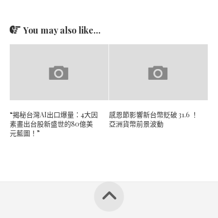
You may also like...
“揭秘台灣AI出口爆量：4大因
感恩節影響新台幣貶破 31.6 ！
素畫出台股新盛世的80億美
亞洲貨幣前景波動
元藍圖！”