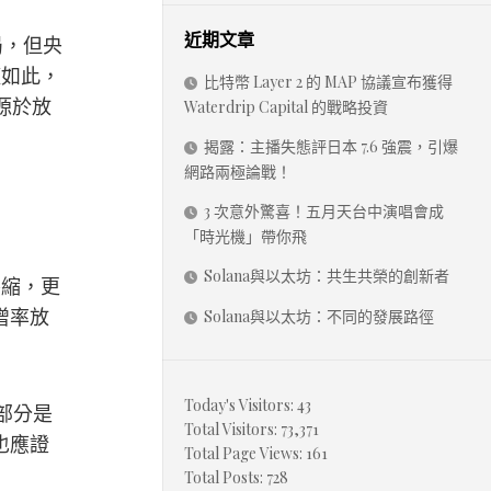
近期文章
局，但央
僅如此，
比特幣 Layer 2 的 MAP 協議宣布獲得
要源於放
Waterdrip Capital 的戰略投資
揭露：主播失態評日本 7.6 強震，引爆
網路兩極論戰！
3 次意外驚喜！五月天台中演唱會成
「時光機」帶你飛
Solana與以太坊：共生共榮的創新者
萎縮，更
增率放
Solana與以太坊：不同的發展路徑
Today's Visitors:
43
部分是
Total Visitors:
73,371
也應證
Total Page Views:
161
Total Posts:
728