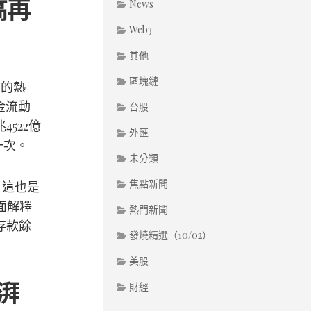
高再
News
Web3
其他
區塊鏈
目的熱
金流動
台股
522億
外匯
一次。
未分類
焦點新聞
，這也是
面解釋
熱門新聞
存款餘
發燒精選（10/02）
美股
湃
財經