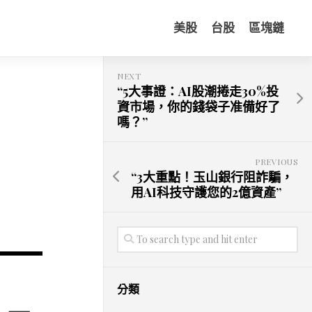
美股
台股
區塊鏈
NEXT
“5大事證：AI股潮捲走30%投
資市場，你的錢袋子准備好了
嗎？”
PREVIOUS
“3大重點！玉山銀行阻詐騙，
用AI科技守護您的2億資產”
分類