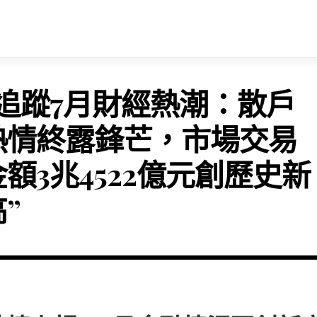
“追蹤7月財經熱潮：散戶
熱情終露鋒芒，市場交易
金額3兆4522億元創歷史新
”