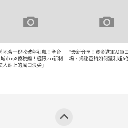
房地合一稅收破盤狂飆！全台
“最新分享！資金進軍AI軍
大城市198億稅鏈！極限2.0新制
場，揭秘邑錡如何獲利超6
法人站上的風口浪尖」