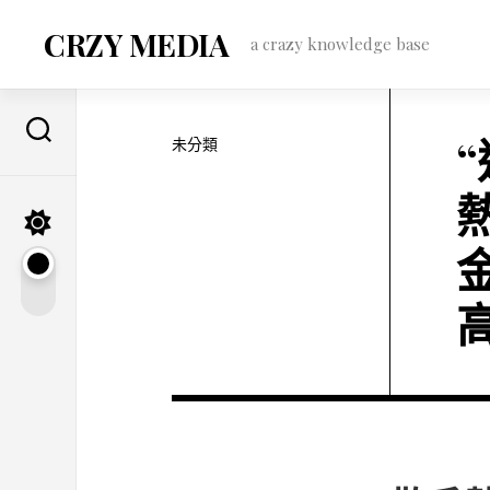
Skip
to
CRZY MEDIA
a crazy knowledge base
content
未分類
高