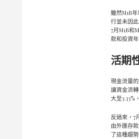
雖然M1B
行並未因此
7月M1B和
款和投資年
活期
現金流量的
讓資金流轉
大至3.3
反過來，7
由外匯存款
了這種趨勢，