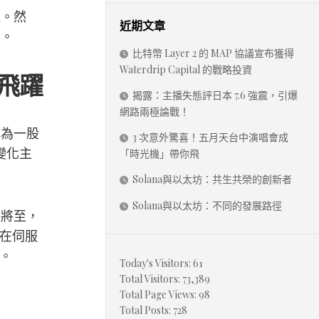
機。然
近期文章
寂。
比特幣 Layer 2 的 MAP 協議宣布獲得
Waterdrip Capital 的戰略投資
飛躍
揭露：主播失態評日本 7.6 強震，引爆
網路兩極論戰！
成為一股
3 次意外驚喜！五月天台中演唱會成
變化主
「時光機」帶你飛
Solana與以太坊：共生共榮的創新者
Solana與以太坊：不同的發展路徑
期將至，
正在伺服
。
Today's Visitors:
61
Total Visitors:
73,389
Total Page Views:
98
Total Posts:
728