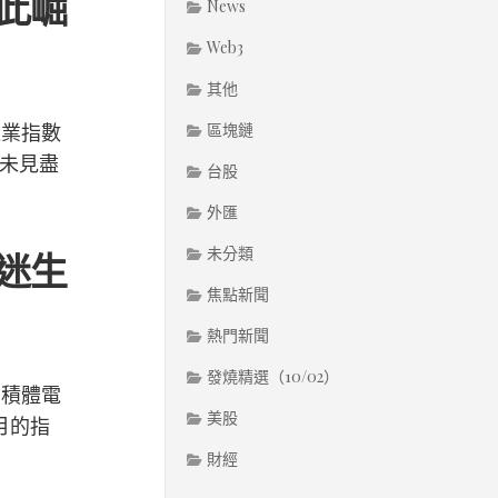
此崛
News
Web3
其他
造業指數
區塊鏈
場未見盡
台股
外匯
未分類
迷生
焦點新聞
熱門新聞
發燒精選（10/02）
、積體電
美股
月的指
財經