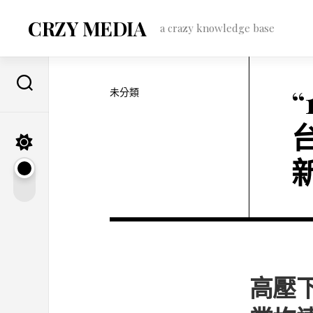
Skip
to
CRZY MEDIA
a crazy knowledge base
content
未分類
高壓