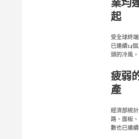
業均
起
受全球終端
已連續14
頭的冷風，
疲弱
產
經濟部統計
路、面板、
數也已連續