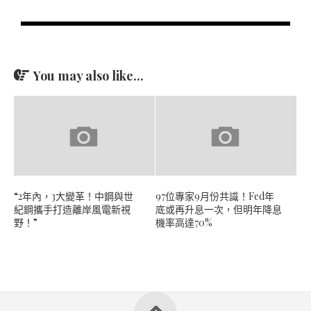
You may also like...
“2年內，3大變革！中鋼與世
97位專家9月份共識！Fed年
紀鋼攜手打造離岸風電新視
底或再升息一次，但明年降息
野！”
機率高達70%