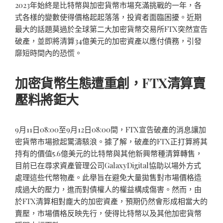
2023年始終是比特幣與加密貨幣市場充滿挑戰的一年，各
式各樣的變數使得價格起起落落，投資者面臨困擾。近期
最大的話題莫過於全球第二大加密貨幣交易所FTX突然宣告
破產，並即將清算34億美元的加密資產以應付債務，引發
靡短時間內的恐慌。
加密貨幣生態遭重創，FTX清算賣
壓料將鉅大
9月11日08:00至9月12日08:00間，FTX宣告破產的消息讓加
密貨幣市場掀起驚濤駭浪。據了解，破產的FTX正打算將其
持有的價值5.6億美元的比特幣與其他新興幣種清算轉售，
目前已在尋求資產管理公司GalaxyDigital協助以場外方式
處理這些代幣物產。此舉旨在避免大量拋售對市場價格造
成過大的壓力，進而對債權人的權益構成傷害。然而，由
於FTX清算相對龐大的加密資產，預期仍然會形成相當大的
賣壓，市場價格反映先行，使得比特幣以及其他加密貨幣