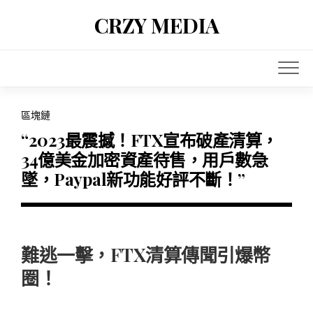
Skip
CRZY MEDIA
to
content
區塊鏈
“2023最震撼！FTX宣布破產清算，
34億美金加密資產待售，用戶數急
墜，Paypal新功能好評不斷！”
難逃一擊，FTX清算傳聞引爆幣
圈！