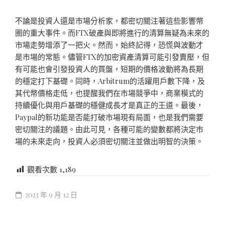
不論是投資人還是市場分析家，都密切關注著這些影響幣
圈的重大事件。而FTX破產與即將進行的清算無疑為未來的
市場走勢增添了一把火。然而，始終記得，恐慌與波動才
是市場的常態。儘管FTX的加密資產清算可能引發賣壓，但
有可能也會引發投資人的買盤，短期的價格波動將為長期
的穩定打下基礎。同時，Arbitrum的活躍用戶數下降，及
其代幣價格走低，也提醒我們在市場競爭中，商業模式的
持續優化與用戶基礎的穩健成長才是真正的王道。最後，
Paypal的新功能是否能打破市場現有局面，也是我們需要
密切關注的議題。由此可見，各種可能的變數都將決定市
場的未來走向，投資人必須密切關注並做出明智的決策。
觀看次數
1,189
2023 年 9 月 12 日