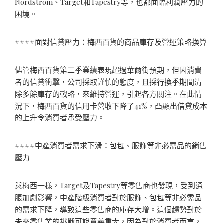
Nordstrom、Target和Tapestry等，也都面臨利潤壓力的
困境。
####面對信貸壓力：梅西百貨的商品庫存及營運策略換算
儘管梅西百貨第二季業績表現超過華爾街預期，但因消費
者的信貸衝擊，公司採取謹慎的態度，且採行換季期間清
除多餘庫存的戰略，來維持營運，引起各方關注。在此情
況下，梅西百貨的信用卡營收下降了41%，凸顯出借貸成本
的上升令消費者承受壓力。
####中產消費者需求下滑：包包、服飾等非必需品的銷售
壓力
與梅西一樣，Target及Tapestry等零售商也發現，受到通
脹加劇影響，中產階級消費者對於服飾、包包等非必需品
的需求下降，導致這些零售商的庫存大增。這個趨勢對於
未來零售業的挑戰可說意義重大，因為對於消費者而言，