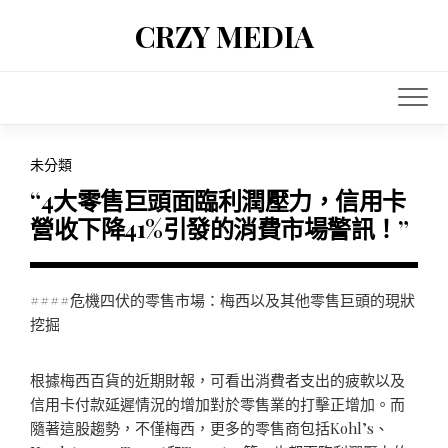
Skip
CRZY MEDIA
to
content
未分類
“4大零售巨頭面臨利潤壓力，信用卡
營收下降41%引發的消費市場警訊！”
####危機四伏的零售市場：梅西以及其他零售巨頭的現狀
挖掘
根據梅西百貨的近期財報，可看出消費者支出的疲軟以及
信用卡付款延遲情況的增加對於零售業的打擊正增加。而
隨著這股趨勢，不僅梅西，更多的零售商包括Kohl’s、