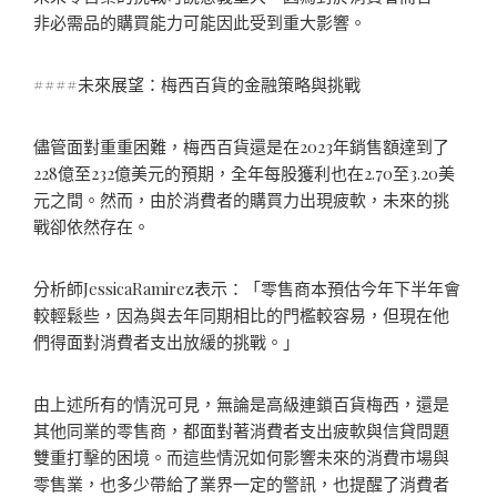
非必需品的購買能力可能因此受到重大影響。
####未來展望：梅西百貨的金融策略與挑戰
儘管面對重重困難，梅西百貨還是在2023年銷售額達到了
228億至232億美元的預期，全年每股獲利也在2.70至3.20美
元之間。然而，由於消費者的購買力出現疲軟，未來的挑
戰卻依然存在。
分析師JessicaRamirez表示：「零售商本預估今年下半年會
較輕鬆些，因為與去年同期相比的門檻較容易，但現在他
們得面對消費者支出放緩的挑戰。」
由上述所有的情況可見，無論是高級連鎖百貨梅西，還是
其他同業的零售商，都面對著消費者支出疲軟與信貸問題
雙重打擊的困境。而這些情況如何影響未來的消費市場與
零售業，也多少帶給了業界一定的警訊，也提醒了消費者