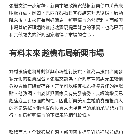
張繼文進一步解釋，新興市場政策寬鬆對新興債市將帶來
明顯好處。例如，巴西在8月2日宣布結束升息循環、啟動
降息後，未來再有利好消息，新興債市必然得利。而新興
市場善於管理通膨並成功實現提早降息的事實，也為巴西
和其他領先的新興國家贏得了市場的信心。
有料未來 趁機布局新興市場
野村投信也將針對新興市場進行投資，並為其投資者開發
多元化的投資組合。張繼文認為，新興市場的美元主權債
券投資價值確實存在，甚至可以將其視為投資最佳的進場
點。他強調，由於新興國家具有先發優勢，其經濟增長已
經落底且有很強的韌性，因此新興美元主權債券是投資人
的不錯選擇。他也提醒投資人需視自己的風險承受能力而
行，布局新興債市的下檔風險相對較低。
整體而言，全球通膨升溫，新興國家提早對抗通膨並成功