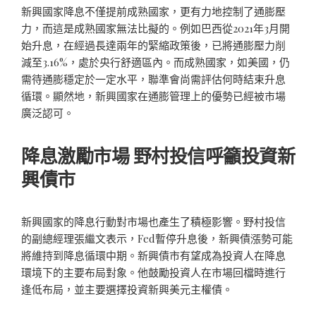
新興國家降息不僅提前成熟國家，更有力地控制了通膨壓
力，而這是成熟國家無法比擬的。例如巴西從2021年3月開
始升息，在經過長達兩年的緊縮政策後，已將通膨壓力削
減至3.16%，處於央行舒適區內。而成熟國家，如美國，仍
需待通膨穩定於一定水平，聯準會尚需評估何時結束升息
循環。顯然地，新興國家在通膨管理上的優勢已經被市場
廣泛認可。
降息激勵市場 野村投信呼籲投資新
興債市
新興國家的降息行動對市場也產生了積極影響。野村投信
的副總經理張繼文表示，Fed暫停升息後，新興債漲勢可能
將維持到降息循環中期。新興債市有望成為投資人在降息
環境下的主要布局對象。他鼓勵投資人在市場回檔時進行
逢低布局，並主要選擇投資新興美元主權債。