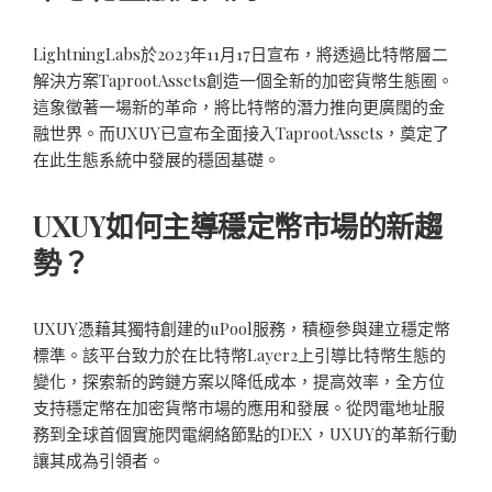
LightningLabs於2023年11月17日宣布，將透過比特幣層二
解決方案TaprootAssets創造一個全新的加密貨幣生態圈。
這象徵著一場新的革命，將比特幣的潛力推向更廣闊的金
融世界。而UXUY已宣布全面接入TaprootAssets，奠定了
在此生態系統中發展的穩固基礎。
UXUY如何主導穩定幣市場的新趨
勢？
UXUY憑藉其獨特創建的uPool服務，積極參與建立穩定幣
標準。該平台致力於在比特幣Layer2上引導比特幣生態的
變化，探索新的跨鏈方案以降低成本，提高效率，全方位
支持穩定幣在加密貨幣市場的應用和發展。從閃電地址服
務到全球首個實施閃電網絡節點的DEX，UXUY的革新行動
讓其成為引領者。