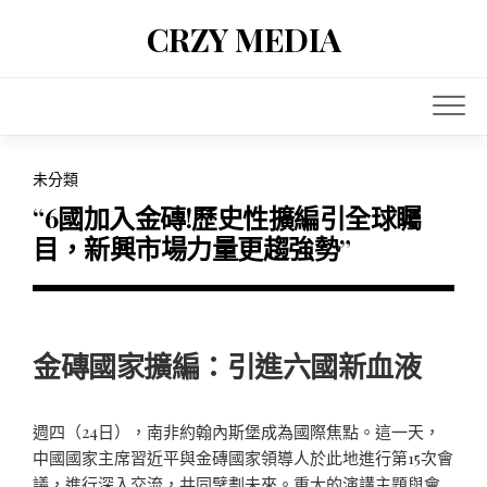
Skip
CRZY MEDIA
to
content
未分類
“6國加入金磚!歷史性擴編引全球矚
目，新興市場力量更趨強勢”
金磚國家擴編：引進六國新血液
週四（24日），南非約翰內斯堡成為國際焦點。這一天，
中國國家主席習近平與金磚國家領導人於此地進行第15次會
議，進行深入交流，共同擘劃未來。重大的演講主題與會